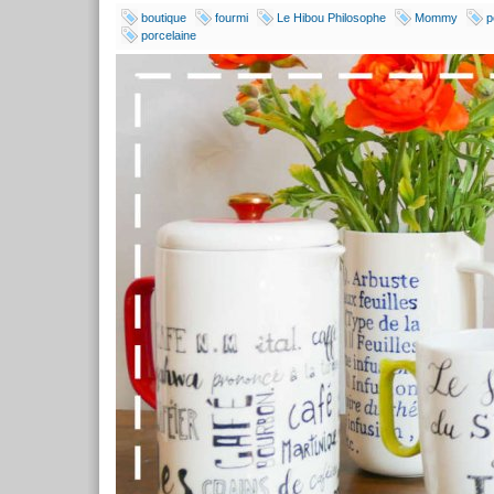
boutique
fourmi
Le Hibou Philosophe
Mommy
p
porcelaine