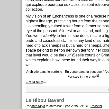
qui explique pourquoi eux aussi se sont retrouvé
collection.
My vision of an Enchantress is one of a recluse 
highest lineage, practicing her art from the centr
it a seemlingly ruined tower from a former somptu
eye of the peasant. A forest or an island, nothin
You won't
identify
to her for she doesn't care a fi
pride and ceaseless claims to any kind of surnat
herd of black sheeps is but a herd of sheeps, afte
space belong to her on her own territory, her cl
that level would be the (Un)Seelie courts or Grimm
which explains how these found their way into th
well.
Archivée dans le portfolio
·
En vente dans la boutique
/
Arc
[fr]
For sale in the shop
Lire la suite
...
Le Hibou Bavard
Par
messalyn
le mercredi 5 juin 2019, 21:14 -
Porcelet