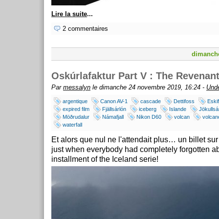
Lire la suite
...
2 commentaires
dimanch
Oskúrlafaktur Part V : The Revenan
Par
messalyn
le dimanche 24 novembre 2019, 16:24 -
Und
argentique
Canon AV-1
cascade
Dettifoss
Eskif
expired film
Fjällsárlón
iceberg
Islande
Jökullsá
Möðrudalur
Námafjall
Nikon D60
volcan
volcan
waterfall
Et alors que nul ne l'attendait plus… un billet sur 
just when everybody had completely forgotten a
installment of the Iceland serie!