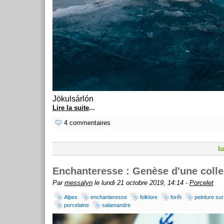
Jökulsárlón
Lire la suite
...
4 commentaires
l
Enchanteresse : Genèse d'une colle
Par
messalyn
le lundi 21 octobre 2019, 14:14 -
Porcelet
Alpes
enchanteresse
folklore
forêt
peinture sur
porcelaine
salamandre