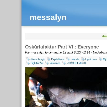
messalyn
dim
Oskúrlafaktur Part VI : Everyone
Par
messalyn
le dimanche 12 avril 2020, 02:14 -
Underbar
dimmuborgir
Expéditions
Islande
Lightroom
Mý
Siglufjörður
Vatnsnes
VSCO FILM® 04